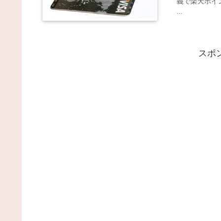
義で楽天ポイ
...
スポ