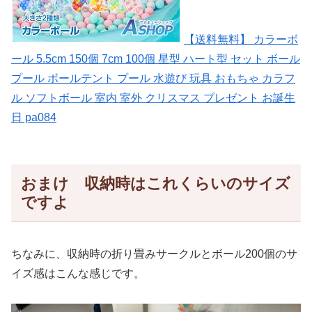
【送料無料】 カラーボ
ール 5.5cm 150個 7cm 100個 星型 ハート型 セット ボール
プール ボールテント プール 水遊び 玩具 おもちゃ カラフ
ル ソフトボール 室内 室外 クリスマス プレゼント お誕生
日 pa084
おまけ 収納時はこれくらいのサイズ
ですよ
ちなみに、収納時の折り畳みサークルとボール200個のサ
イズ感はこんな感じです。