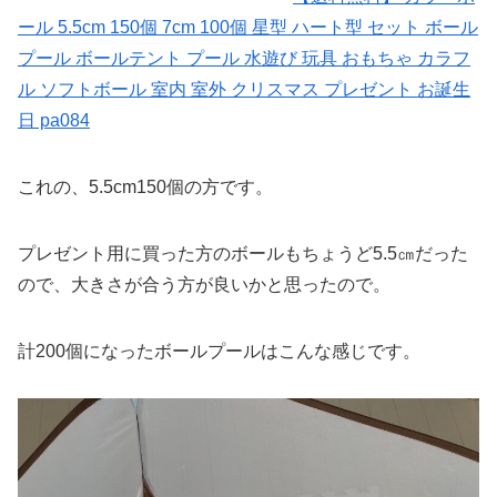
ール 5.5cm 150個 7cm 100個 星型 ハート型 セット ボール
プール ボールテント プール 水遊び 玩具 おもちゃ カラフ
ル ソフトボール 室内 室外 クリスマス プレゼント お誕生
日 pa084
これの、5.5cm150個の方です。
プレゼント用に買った方のボールもちょうど5.5㎝だった
ので、大きさが合う方が良いかと思ったので。
計200個になったボールプールはこんな感じです。