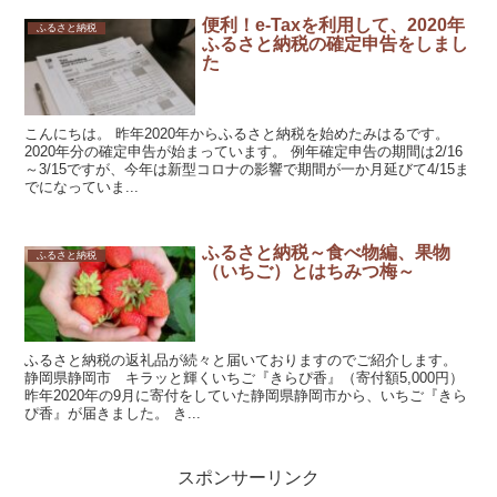
便利！e-Taxを利用して、2020年
ふるさと納税
ふるさと納税の確定申告をしまし
た
こんにちは。 昨年2020年からふるさと納税を始めたみはるです。
2020年分の確定申告が始まっています。 例年確定申告の期間は2/16
～3/15ですが、今年は新型コロナの影響で期間が一か月延びて4/15ま
でになっていま...
ふるさと納税～食べ物編、果物
ふるさと納税
（いちご）とはちみつ梅～
ふるさと納税の返礼品が続々と届いておりますのでご紹介します。
静岡県静岡市 キラッと輝くいちご『きらぴ香』（寄付額5,000円）
昨年2020年の9月に寄付をしていた静岡県静岡市から、いちご『きら
ぴ香』が届きました。 き...
スポンサーリンク